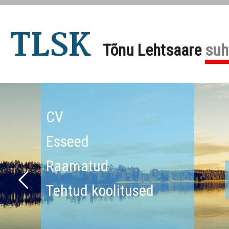
TLSK
Tõnu Lehtsaare
suh
CV
Esseed
Raamatud
Tehtud koolitused