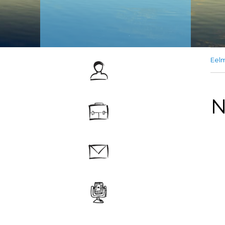
Eelm
N