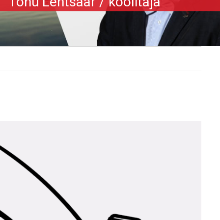
Tõnu Lehtsaar
/
koolitaja