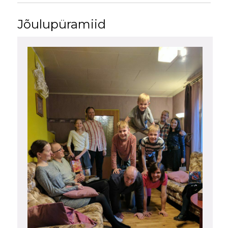
Jõulupüramiid