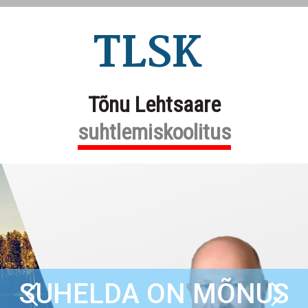
TLSK
Tõnu Lehtsaare
suhtlemiskoolitus
SUHELDA ON MÕNUS