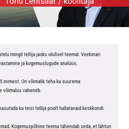
Tõnu Lehtsaar
/
koolitaja
lu mingil tellija jaoks olulisel teemal. Veebinari
 vastamine ja kogemuslugude analüüs.
5 inimest. On võimalik teha ka suurema
se võimalus väheneb.
sutada ka teisi tellija poolt hallatavaid keskkondi.
teemad. Kogemuspõhine teema tähendab seda, et lähtun