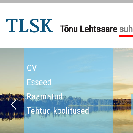
TLSK
Tõnu Lehtsaare
suh
CV
Esseed
Raamatud
Tehtud koolitused