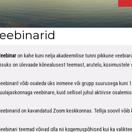
eebinarid
eebinar
on kahe kuni nelja akadeemilise tunni pikkune veebiarute
isuks on ülevaade kõnealusest teemast, arutelu, küsimustele
eebinaril võib osaleda üks inimene või grupp suurusega kuni 1
uulajaskonnaga veebinare, kuid sellisel juhul aktiivse osalemi
eebinarid on kavandatud Zoom keskkonnas. Tellija soovil võib ka
eebinari teemad võivad olla nii kogemuspõhised kui ka valik