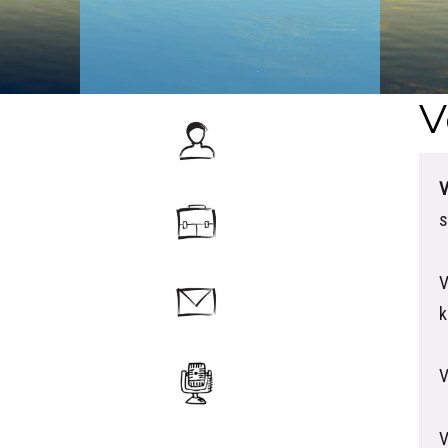
V
V
s
V
k
V
V