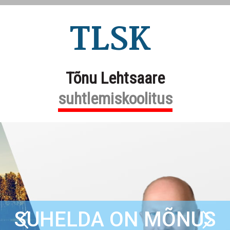
TLSK
Tõnu Lehtsaare
suhtlemiskoolitus
SUHELDA ON MÕNUS